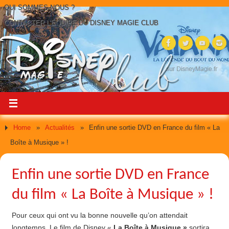
QUI SOMMES-NOUS ?
CONTACTER L’ÉQUIPE DU DISNEY MAGIE CLUB
Home
»
Actualités
»
Enfin une sortie DVD en France du film « La
Boîte à Musique » !
Enfin une sortie DVD en France
du film « La Boîte à Musique » !
Pour ceux qui ont vu la bonne nouvelle qu’on attendait
longtemps. Le film de Disney «
La Boîte à Musique »
sortira