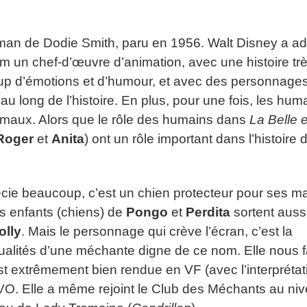
oman de Dodie Smith, paru en 1956. Walt Disney a a
ilm un chef-d’œuvre d’animation, avec une histoire tr
oup d’émotions et d’humour, et avec des personnage
 au long de l’histoire. En plus, pour une fois, les hum
nimaux. Alors que le rôle des humains dans
La Belle e
Roger
et
Anita
) ont un rôle important dans l’histoire 
cie beaucoup, c’est un chien protecteur pour ses ma
es enfants (chiens) de
Pongo
et
Perdita
sortent auss
olly
. Mais le personnage qui crève l’écran, c’est la
qualités d’une méchante digne de ce nom. Elle nous f
st extrêmement bien rendue en VF (avec l’interprétat
VO. Elle a même rejoint le Club des Méchants au ni