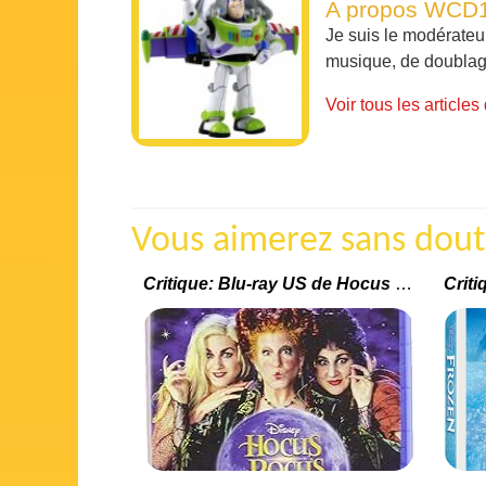
A propos WCD
Je suis le modérateu
musique, de doublages
Voir tous les artic
Vous aimerez sans doute 
Critique: Blu-ray US de Hocus Pocus (25e anniversaire)