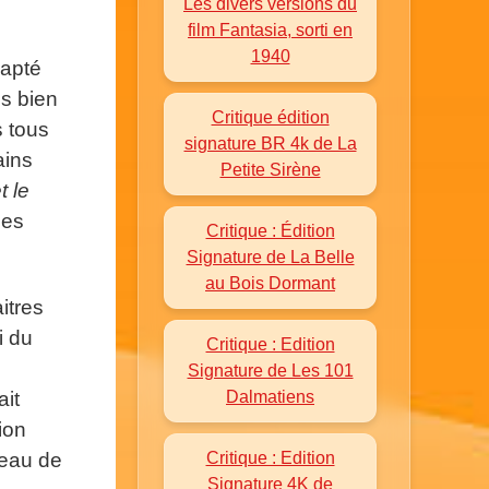
Les divers versions du
film Fantasia, sorti en
1940
dapté
ès bien
Critique édition
s tous
signature BR 4k de La
ains
Petite Sirène
t le
des
Critique : Édition
Signature de La Belle
au Bois Dormant
itres
i du
Critique : Edition
Signature de Les 101
Dalmatiens
ait
ion
Critique : Edition
veau de
Signature 4K de