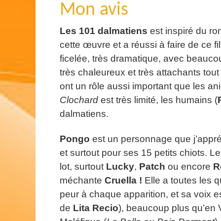
Mon avis
Les 101 dalmatiens
est inspiré du r
cette œuvre et a réussi à faire de ce f
ficelée, très dramatique, avec beauc
très chaleureux et très attachants tout
ont un rôle aussi important que les a
Clochard
est très limité, les humains (
dalmatiens.
Pongo
est un personnage que j’appré
et surtout pour ses 15 petits chiots. L
lot, surtout
Lucky
,
Patch
ou encore
R
méchante
Cruella !
Elle a toutes les 
peur à chaque apparition, et sa voix e
de
Lita Recio
), beaucoup plus qu’en 