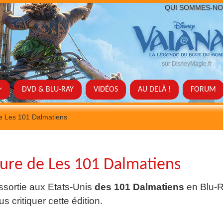
QUI SOMMES-NO
DVD & BLU-RAY
VIDÉOS
AU DELÀ !
FORUM
 de Les 101 Dalmatiens
ature de Les 101 Dalmatiens
sortie aux Etats-Unis
des 101 Dalmatiens
en Blu-
s critiquer cette édition.