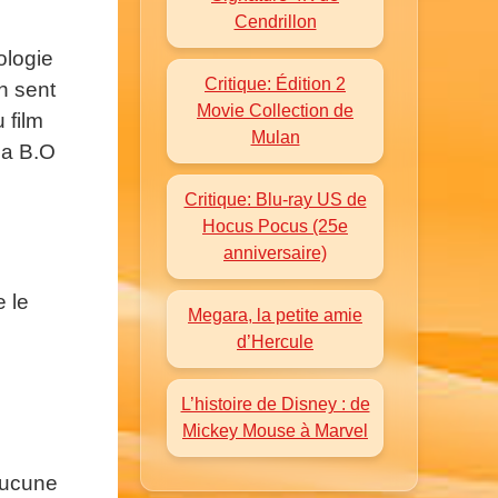
Cendrillon
ologie
Critique: Édition 2
n sent
Movie Collection de
 film
Mulan
la B.O
Critique: Blu-ray US de
Hocus Pocus (25e
anniversaire)
e le
Megara, la petite amie
d’Hercule
L’histoire de Disney : de
Mickey Mouse à Marvel
aucune