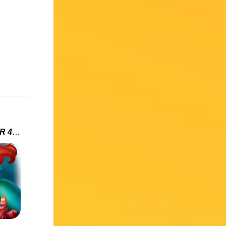
Critique édition signature BR 4k de La Petite Sirène