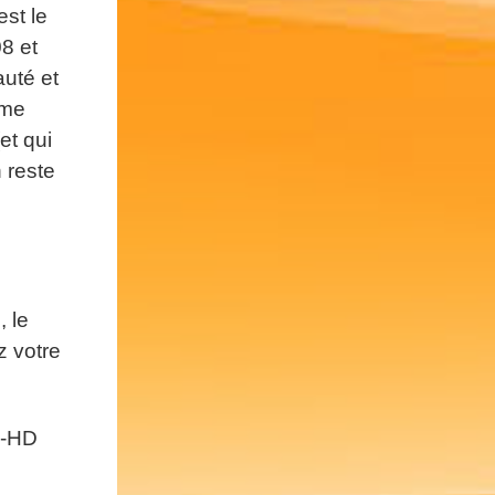
est le
08 et
auté et
ême
et qui
n reste
 le
z votre
S-HD