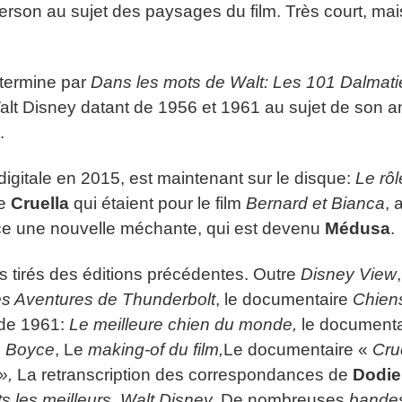
nderson au sujet des paysages du film. Très court, ma
 termine par
Dans les mots de Walt: Les 101 Dalmat
Walt Disney datant de 1956 et 1961 au sujet de son 
.
 digitale en 2015, est maintenant sur le disque:
Le rôl
de
Cruella
qui étaient pour le film
Bernard et Bianca
, 
lace une nouvelle méchante, qui est devenu
Médusa
.
 tirés des éditions précédentes. Outre
Disney View
,
es Aventures de Thunderbolt
, le documentaire
Chien
 de 1961:
Le meilleure chien du monde,
le documenta
n Boyce
, Le
making-of du film,
Le documentaire «
Cru
 »,
La retranscription des correspondances de
Dodie
 les meilleurs, Walt Disney,
De nombreuses
bande