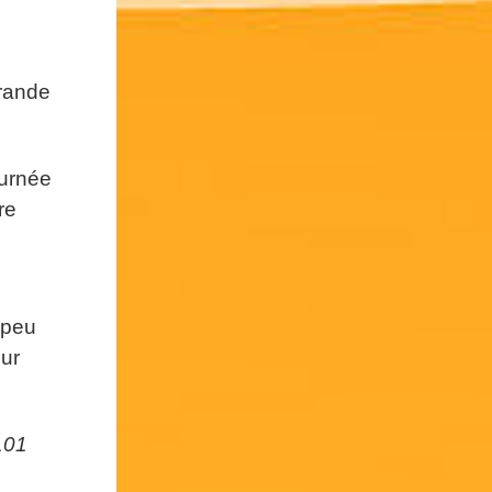
grande
urnée
re
 peu
sur
101