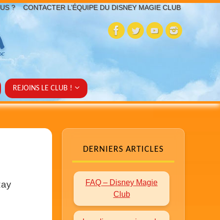
US ?
CONTACTER L’ÉQUIPE DU DISNEY MAGIE CLUB
REJOINS LE CLUB !
DERNIERS ARTICLES
FAQ – Disney Magie
Ray
Club