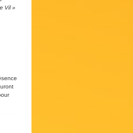
e Vil »
résence
auront
pour