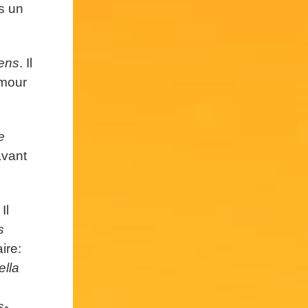
is un
iens
. Il
amour
e
avant
 Il
s
ire:
ella
s-