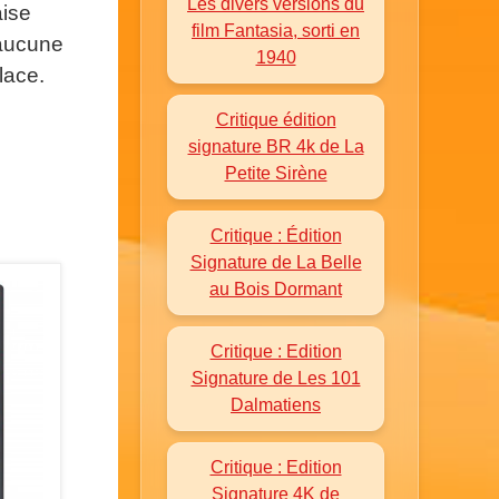
Les divers versions du
aise
film Fantasia, sorti en
 aucune
1940
lace.
Critique édition
signature BR 4k de La
Petite Sirène
Critique : Édition
Signature de La Belle
au Bois Dormant
Critique : Edition
Signature de Les 101
Dalmatiens
Critique : Edition
Signature 4K de