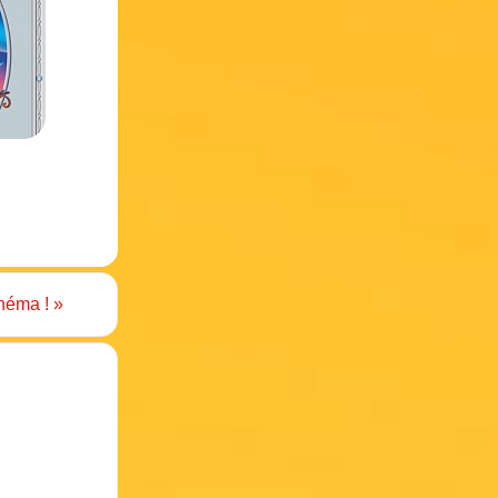
inéma !
»