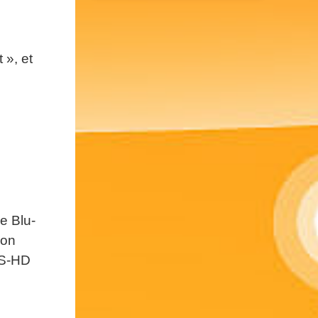
 », et
e Blu-
ion
TS-HD