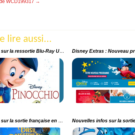
les de WCD199317
→
lire aussi...
Infos sur la ressortie Blu-Ray US de Pinocchio
Infos sur la sortie française en Blu-Ray de « Basil Détective Privé »