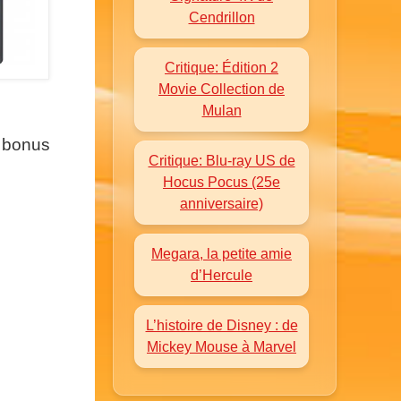
Cendrillon
Critique: Édition 2
Movie Collection de
Mulan
s bonus
Critique: Blu-ray US de
Hocus Pocus (25e
anniversaire)
Megara, la petite amie
d’Hercule
L’histoire de Disney : de
Mickey Mouse à Marvel