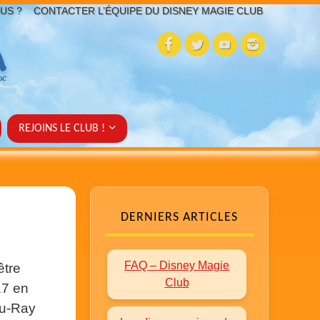
US ?
CONTACTER L’ÉQUIPE DU DISNEY MAGIE CLUB
REJOINS LE CLUB !
DERNIERS ARTICLES
FAQ – Disney Magie
être
Club
17 en
lu-Ray