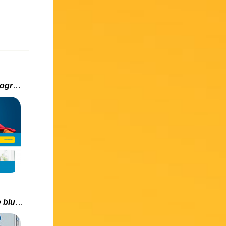
Disney Extras : Nouveau programme fidélité
Nouvelles infos sur la sortie blu-ray aux US d’Aladdin