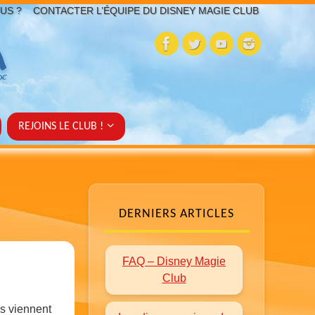
US ?
CONTACTER L’ÉQUIPE DU DISNEY MAGIE CLUB
REJOINS LE CLUB !
DERNIERS ARTICLES
FAQ – Disney Magie
Club
es viennent