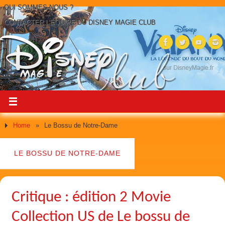
QUI SOMMES-NOUS ?
CONTACTER L’ÉQUIPE DU DISNEY MAGIE CLUB
Home
»
Le Bossu de Notre-Dame
LE BOSSU DE NOTRE-DAME
Critique : édition 2 Movie
Collection US de Le bossu de