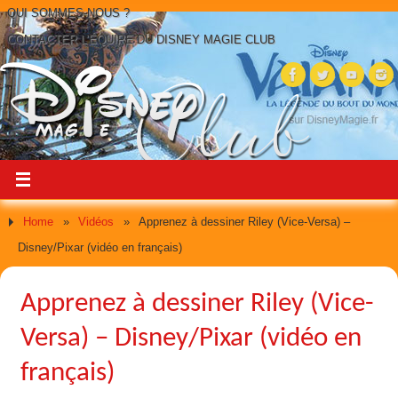
QUI SOMMES-NOUS ?
CONTACTER L’ÉQUIPE DU DISNEY MAGIE CLUB
Home
»
Vidéos
»
Apprenez à dessiner Riley (Vice-Versa) –
Disney/Pixar (vidéo en français)
Apprenez à dessiner Riley (Vice-
Versa) – Disney/Pixar (vidéo en
français)