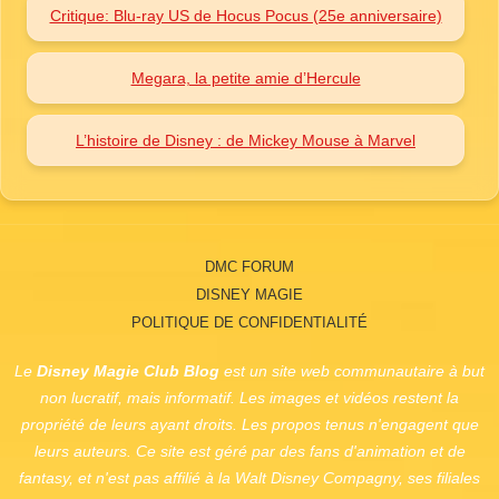
Critique: Blu-ray US de Hocus Pocus (25e anniversaire)
Megara, la petite amie d’Hercule
L’histoire de Disney : de Mickey Mouse à Marvel
DMC FORUM
DISNEY MAGIE
POLITIQUE DE CONFIDENTIALITÉ
Le
Disney Magie Club Blog
est un site web communautaire à but
non lucratif, mais informatif. Les images et vidéos restent la
propriété de leurs ayant droits. Les propos tenus n'engagent que
leurs auteurs. Ce site est géré par des fans d'animation et de
fantasy, et n'est pas affilié à la
Walt Disney Compagny
, ses filiales