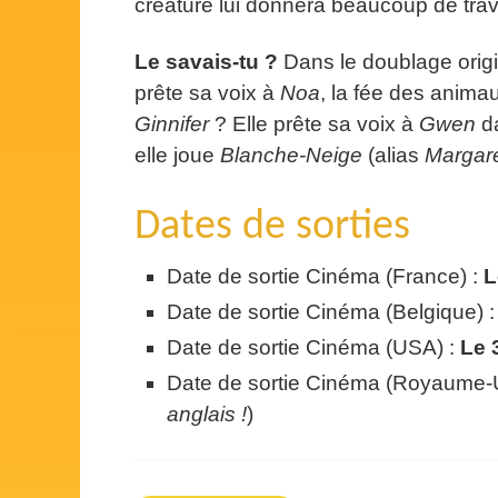
créature lui donnera beaucoup de trav
Le savais-tu ?
Dans le doublage origi
prête sa voix à
Noa
, la fée des anima
Ginnifer
? Elle prête sa voix à
Gwen
da
elle joue
Blanche-Neige
(alias
Margare
Dates de sorties
Date de sortie Cinéma (France) :
L
Date de sortie Cinéma (Belgique) 
Date de sortie Cinéma (USA) :
Le 
Date de sortie Cinéma (Royaume-U
anglais !
)