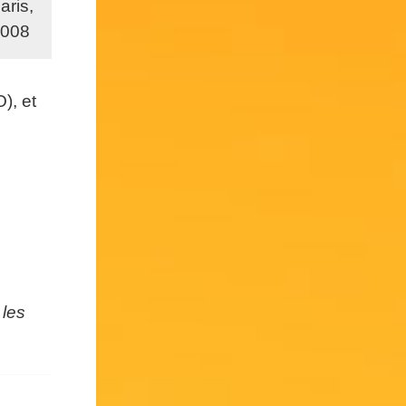
aris,
2008
), et
 les