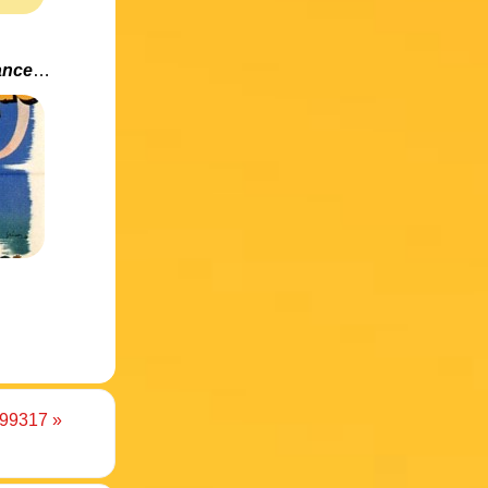
Enfin une sortie DVD en France du film « La Boîte à Musique » !
D199317
»