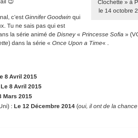
ail 😉
Clochette » à P
le 14 octobre 
nal, c’est
Ginnifer Goodwin
qui
ux. Tu ne sais pas qui est
ns la série animé de
Disney
«
Princesse Sofia
» (VO
tte
) dans la série «
Once Upon a Time
« .
e 8 Avril 2015
:
Le 8 Avril 2015
3 Mars 2015
ni) :
Le 12 Décembre 2014
(
oui, il ont de la chance