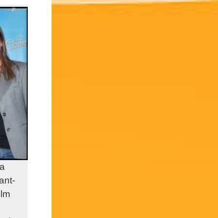
na
ant-
ilm