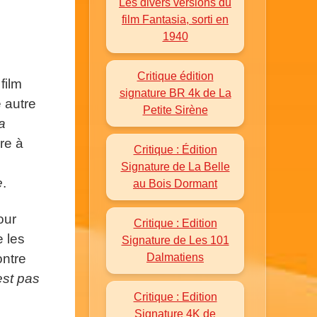
Les divers versions du
film Fantasia, sorti en
1940
Critique édition
film
signature BR 4k de La
e autre
Petite Sirène
a
re à
Critique : Édition
Signature de La Belle
e
.
au Bois Dormant
our
Critique : Edition
e les
Signature de Les 101
Dalmatiens
ontre
est pas
Critique : Edition
Signature 4K de