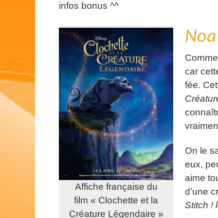
infos bonus ^^
Noa
Comme
car cett
fée. Cet
Créatur
connaîtr
vraimen
On le sa
eux, peu
aime tou
Affiche française du
d’une cr
film « Clochette et la
Stitch ! 
Créature Légendaire »