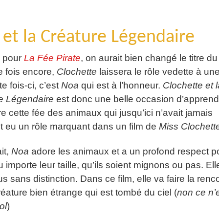
et la Créature Légendaire
 pour
La Fée Pirate
, on aurait bien changé le titre du 
e fois encore,
Clochette
laissera le rôle vedette à un
te fois-ci, c’est
Noa
qui est à l’honneur.
Clochette et l
e Légendaire
est donc une belle occasion d’apprend
e cette fée des animaux qui jusqu’ici n’avait jamais
t eu un rôle marquant dans un film de
Miss
Clochett
it,
Noa
adore les animaux et a un profond respect p
 importe leur taille, qu’ils soient mignons ou pas. Ell
s sans distinction. Dans ce film, elle va faire la renc
éature bien étrange qui est tombé du ciel (
non ce n’
lol
)