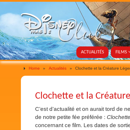
ACTUALITÉS
FILMS
Home
»
Actualités
»
Clochette et la Créature Légen
Clochette et la Créature
C’est d’actualité et on aurait tord de n
de notre petite fée préférée :
Clochette
concernant ce film. Les dates de sorti