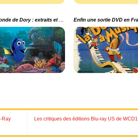
Le Monde de Dory : extraits et news
u-Ray
Les critiques des éditions Blu-ray US de WC