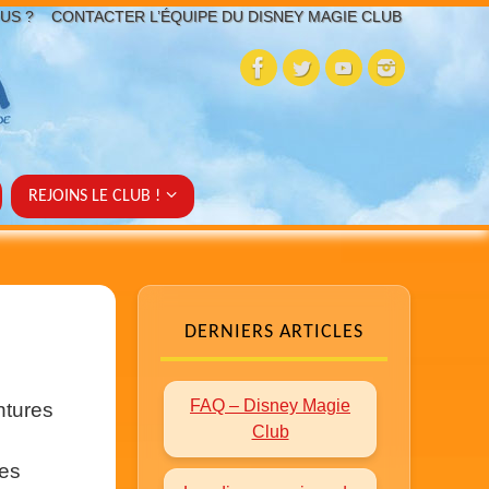
US ?
CONTACTER L’ÉQUIPE DU DISNEY MAGIE CLUB
REJOINS LE CLUB !
DERNIERS ARTICLES
FAQ – Disney Magie
entures
Club
les