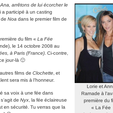
 Ana, arrêtons de lui écorcher le
 a participé à un casting
e de
Noa
dans le premier film de
 première du film «
La Fée
nde), le 14 octobre 2008 au
s, à Paris (France)
. Ci-contre,
ce jour-là 🙂
autres films de
Clochette
, et
lent sera mis à l’honneur.
Lorie et An
té sa voix à une fée dans
Ramade à l’av
Il s’agit de
Nyx
, la fée éclaireuse
première du f
t en sécurité. Tu verras que la
« La Fée