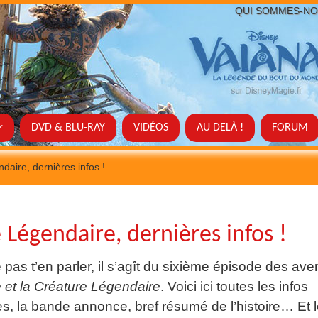
QUI SOMMES-NO
DVD & BLU-RAY
VIDÉOS
AU DELÀ !
FORUM
daire, dernières infos !
 Légendaire, dernières infos !
e pas t’en parler, il s’agît du sixième épisode des av
 et la Créature Légendaire
. Voici ici toutes les infos
es, la bande annonce, bref résumé de l’histoire… Et 