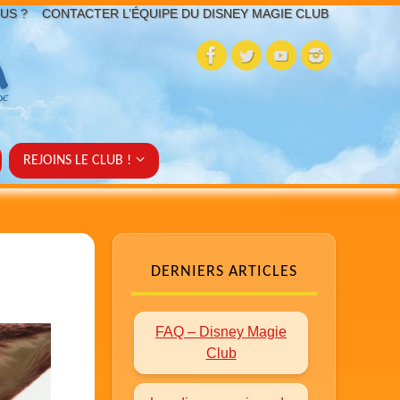
US ?
CONTACTER L’ÉQUIPE DU DISNEY MAGIE CLUB
REJOINS LE CLUB !
DERNIERS ARTICLES
FAQ – Disney Magie
Club