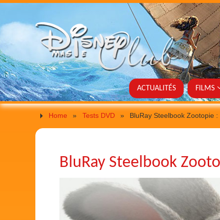
ACTUALITÉS
FILMS
Home
»
Tests DVD
»
BluRay Steelbook Zootopie : l
BluRay Steelbook Zootop