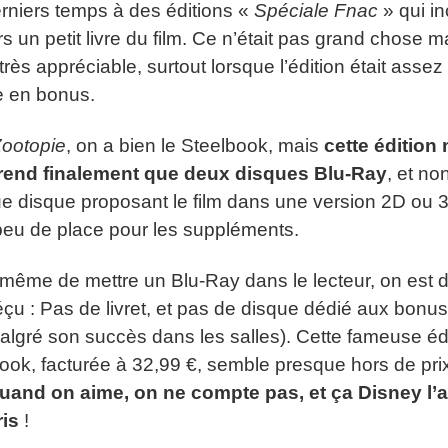
rniers temps à des éditions «
Spéciale Fnac
» qui in
rs un petit livre du film. Ce n’était pas grand chose m
 très appréciable, surtout lorsque l’édition était assez
e en bonus.
ootopie
, on a bien le Steelbook, mais
cette édition 
end finalement que deux disques Blu-Ray
, et non
 disque proposant le film dans une version 2D ou 3D
peu de place pour les suppléments.
même de mettre un Blu-Ray dans le lecteur, on est 
çu : Pas de livret, et pas de disque dédié aux bonu
malgré son succès dans les salles). Cette fameuse éd
ook, facturée à 32,99 €, semble presque hors de pri
uand on aime, on ne compte pas, et ça Disney l’a
is
!