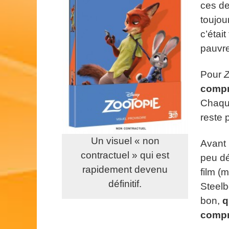
ces de
toujou
c’était
pauvr
Pour
Z
compr
Chaque
reste 
Un visuel « non
Avant 
contractuel » qui est
peu dé
rapidement devenu
film (
définitif.
Steelb
bon,
q
compr