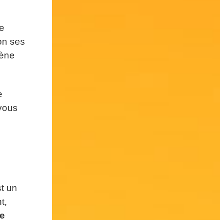
de
non ses
cène
e
 vous
t un
t,
e