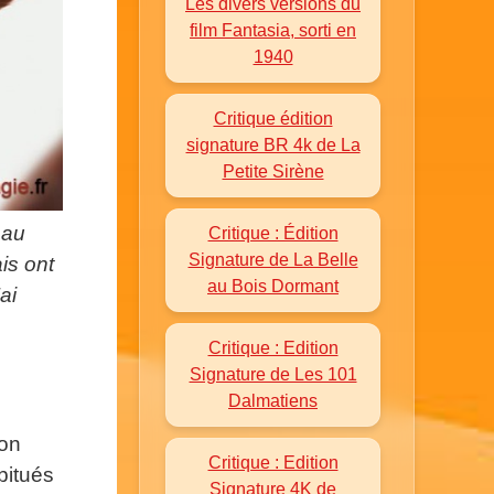
Les divers versions du
film Fantasia, sorti en
1940
Critique édition
signature BR 4k de La
Petite Sirène
 au
Critique : Édition
Signature de La Belle
is ont
au Bois Dormant
ai
Critique : Edition
Signature de Les 101
Dalmatiens
ion
Critique : Edition
abitués
Signature 4K de