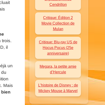
cluait
Cendrillon
ais
Critique: Édition 2
Movie Collection de
Mulan
ne
 trois.
Critique: Blu-ray US de
, il
Hocus Pocus (25e
anniversaire)
déjà un
Megara, la petite amie
s du
d’Hercule
ition
x. Mais
L’histoire de Disney : de
Mickey Mouse à Marvel
 bien