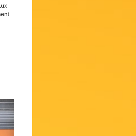
aux
ment