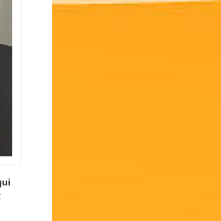
qui
t