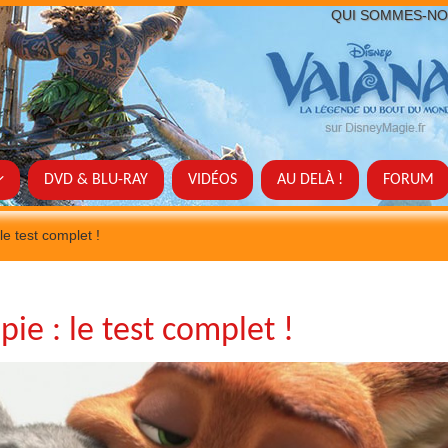
QUI SOMMES-NO
DVD & BLU-RAY
VIDÉOS
AU DELÀ !
FORUM
e test complet !
ie : le test complet !